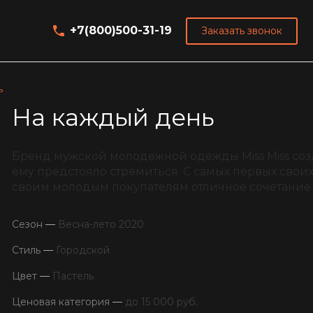
+7(800)500-31-19
Заказать звонок
ь
На каждый день
Бренд мужской молодежной одежды Miss Miss соз
ему предстояло стремиться. С самых первых своих
своим молодым покупателям отличное сочетание
Сезон
—
Весна-лето 2020
Стиль
—
Городской
Цвет
—
Пастель
Ценовая категория
—
до 15 000 руб.