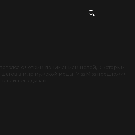
Войти
давался с четким пониманием целей, к которым
 шагов в мир мужской моды, Miss Miss предложил
 новейшего дизайна.