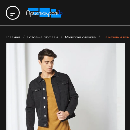
Главная
/
Готовые образы
/
Мужская одежда
/
На каждый ден